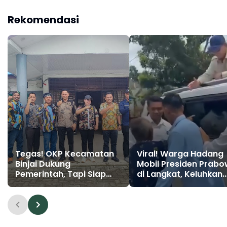
Diperkuat, Potensi
Rakyat, Sawit Tumbuh—
Energi Nasional Melesat
Keadilan Mati!
Rekomendasi
Tegas! OKP Kecamatan
Viral! Warga Hadang
Binjai Dukung
Mobil Presiden Prab
Pemerintah, Tapi Siap
di Langkat, Keluhkan
Kritik Kalau Menyimpang!
Kinerja Aparatur