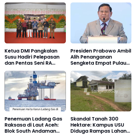
dan Aceh Tidak Masuk
Diberikan Meski Tak
Akal
Diminta Langsung”
Ketua DMI Pangkalan
Presiden Prabowo Ambil
Susu Hadiri Pelepasan
Alih Penanganan
dan Pentas Seni RA
Sengketa Empat Pulau
UMMI: Dukung
Aceh-Sumut, Putusan
Pendidikan Karakter
Final Menyusul
Sejak Dini
Penemuan Ladang Gas
Skandal Tanah 300
Raksasa di Laut Aceh:
Hektare: Kampus USU
Blok South Andaman
Diduga Rampas Lahan