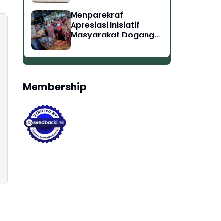
Menparekraf
Apresiasi Inisiatif
Masyarakat Dogang
Langkat Sumut
Ciptakan Peluang
Kerja
Membership