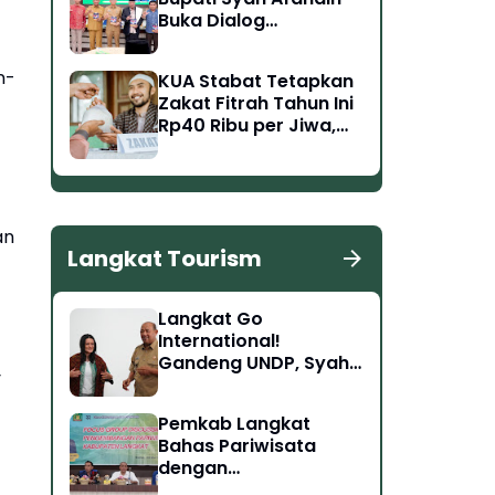
Buka Dialog
Keislaman MUI
Langkat Bersama
n-
KUA Stabat Tetapkan
Tokoh Singapura
Zakat Fitrah Tahun Ini
Rp40 Ribu per Jiwa,
Fidyah Rp15 Ribu per
Hari
an
Langkat Tourism
Langkat Go
International!
Gandeng UNDP, Syah
y
Afandin Bidik
Pembangunan Kelas
Pemkab Langkat
Dunia di Bukit Lawang
Bahas Pariwisata
hingga Tangkahan
dengan
Kemenparekraf