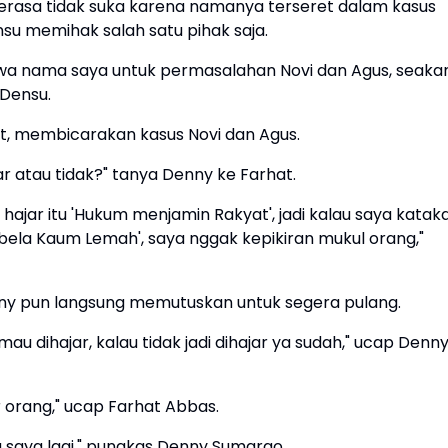
rasa tidak suka karena namanya terseret dalam kasus
su memihak salah satu pihak saja.
wa nama saya untuk permasalahan Novi dan Agus, seaka
 Densu.
, membicarakan kasus Novi dan Agus.
ar atau tidak?" tanya Denny ke Farhat.
, hajar itu 'Hukum menjamin Rakyat', jadi kalau saya katak
embela Kaum Lemah', saya nggak kepikiran mukul orang,"
ny pun langsung memutuskan untuk segera pulang.
au dihajar, kalau tidak jadi dihajar ya sudah," ucap Denn
 orang," ucap Farhat Abbas.
saya lagi," pungkas Denny Sumargo.