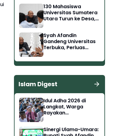
Tantangan Masa
ui
130 Mahasiswa
Depan
Universitas Sumatera
Utara Turun ke Desa,
Syah Afandin: Harus
Berdampak Nyata
Syah Afandin
Gandeng Universitas
Terbuka, Perluas
Akses Pendidikan
Tinggi di Langkat
Islam Digest
Idul Adha 2026 di
Langkat, Warga
Rayakan
Kebersamaan dan
Semangat Berkurban
Sinergi Ulama-Umara:
Bupati Syah Afandin