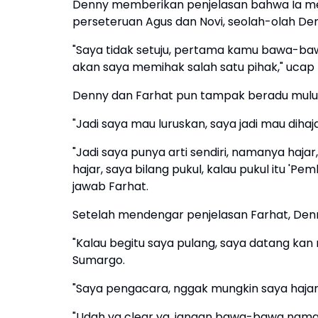
Denny memberikan penjelasan bahwa Ia me
perseteruan Agus dan Novi, seolah-olah Den
"Saya tidak setuju, pertama kamu bawa-ba
akan saya memihak salah satu pihak," ucap
Denny dan Farhat pun tampak beradu mulut
"Jadi saya mau luruskan, saya jadi mau dihaj
"Jadi saya punya arti sendiri, namanya hajar
hajar, saya bilang pukul, kalau pukul itu 'P
jawab Farhat.
Setelah mendengar penjelasan Farhat, Den
"Kalau begitu saya pulang, saya datang kan m
Sumargo.
"Saya pengacara, nggak mungkin saya hajar
"Udah ya clear ya, jangan bawa-bawa nama 