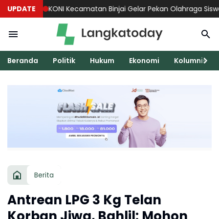
UPDATE
KONI Kecamatan Binjai Gelar Pekan Olahraga Siswa 2026 S
Beranda
Politik
Hukum
Ekonomi
Kolumnis
Berita
Antrean LPG 3 Kg Telan
Korban Jiwa, Bahlil: Mohon