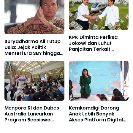
KPK Diminta Periksa
Suryadharma Ali Tutup
Jokowi dan Luhut
Usia: Jejak Politik
Panjaitan Terkait
Menteri Era SBY hingga
Dugaan Korupsi Kereta
Terjerat Kasus Dana
Cepat Whoosh
Haji
Menpora RI dan Dubes
Kemkomdigi Dorong
Australia Luncurkan
Anak Lebih Banyak
Program Beasiswa
Akses Platform Digital
Singkat untuk Majukan
untuk Pendidikan
Industri Olahraga