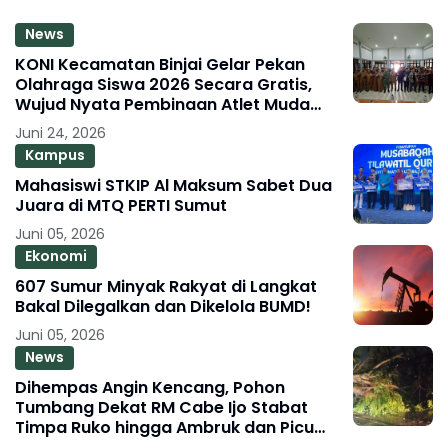
News
KONI Kecamatan Binjai Gelar Pekan
Olahraga Siswa 2026 Secara Gratis,
Wujud Nyata Pembinaan Atlet Muda
Berprestasi
Juni 24, 2026
Kampus
Mahasiswi STKIP Al Maksum Sabet Dua
Juara di MTQ PERTI Sumut
Juni 05, 2026
Ekonomi
607 Sumur Minyak Rakyat di Langkat
Bakal Dilegalkan dan Dikelola BUMD!
Juni 05, 2026
News
Dihempas Angin Kencang, Pohon
Tumbang Dekat RM Cabe Ijo Stabat
Timpa Ruko hingga Ambruk dan Picu
Macet Parah