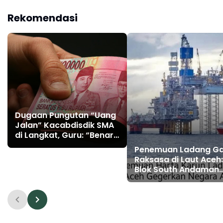
UMMI: Dukung
Diperkuat, Potensi
Pendidikan Karakter
Energi Nasional Melesat
Rekomendasi
Sejak Dini
Dugaan Pungutan “Uang
Jalan” Kacabdisdik SMA
di Langkat, Guru: “Benar,
Diberikan Meski Tak
Penemuan Ladang G
Diminta Langsung”
Raksasa di Laut Aceh:
Blok South Andaman
Diperkuat, Potensi En
Nasional Melesat