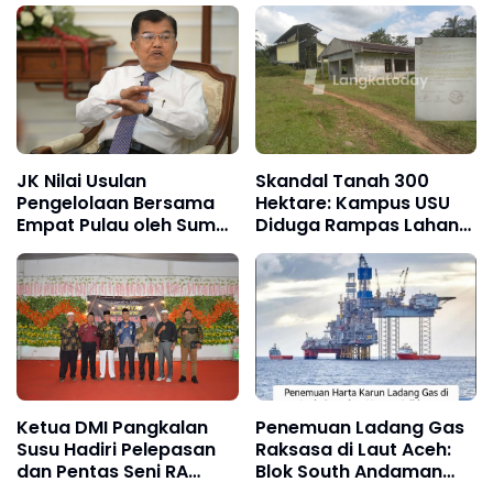
Showroom Baru
JK Nilai Usulan
Skandal Tanah 300
Pengelolaan Bersama
Hektare: Kampus USU
Empat Pulau oleh Sumut
Diduga Rampas Lahan
dan Aceh Tidak Masuk
Rakyat, Sawit Tumbuh—
Akal
Keadilan Mati!
Ketua DMI Pangkalan
Penemuan Ladang Gas
Susu Hadiri Pelepasan
Raksasa di Laut Aceh:
dan Pentas Seni RA
Blok South Andaman