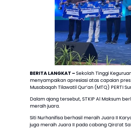
BERITA LANGKAT
–
Sekolah Tinggi Kegurua
menyampaikan apresiasi atas capaian pres
Musabaqah Tilawatil Qur’an (MTQ) PERTI Su
Dalam ajang tersebut, STKIP Al Maksum ber
meraih juara.
Siti Nurhanifisa berhasil meraih Juara II Kar
juga meraih Juara II pada cabang Qira’at Sa