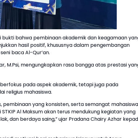
di bukti bahwa pembinaan akademik dan keagamaan yan
njukkan hasil positif, khususnya dalam pengembangan
seni baca Al-Qur’an.
ar, M.Psi, mengungkapkan rasa bangga atas prestasi yan
erfokus pada aspek akademik, tetapi juga pada
ai religius mahasiswa.
eras, pembinaan yang konsisten, serta semangat mahasisw
i STKIP Al Maksum akan terus mendukung kegiatan yang
ak, dan berdaya saing,” ujar Pradana Chairy Azhar kepa