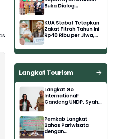
Buka Dialog
Keislaman MUI
Langkat Bersama
KUA Stabat Tetapkan
Tokoh Singapura
Zakat Fitrah Tahun Ini
Rp40 Ribu per Jiwa,
as
Fidyah Rp15 Ribu per
Hari
Langkat Tourism
Langkat Go
International!
Gandeng UNDP, Syah
Afandin Bidik
Pembangunan Kelas
Pemkab Langkat
Dunia di Bukit Lawang
Bahas Pariwisata
hingga Tangkahan
dengan
Kemenparekraf