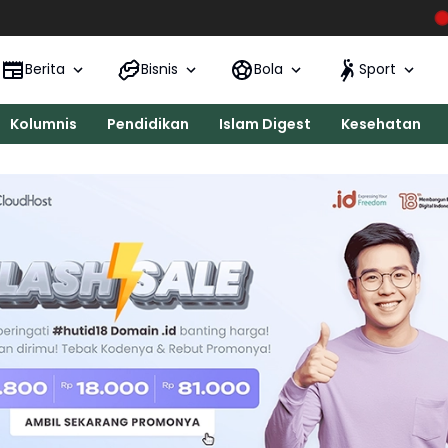
KONI Kecamatan 
Berita
Bisnis
Bola
Sport
Kolumnis
Pendidikan
Islam Digest
Kesehatan