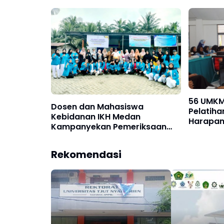
Langkat
Tingkat 
56 UMKM
Dosen dan Mahasiswa
Pelatihan
Kebidanan IKH Medan
Harapan
Kampanyekan Pemeriksaan
Lesunya
Kesehatan Cegah Penyakit
Degeneratif di Desa Padang
Rekomendasi
Brahrang