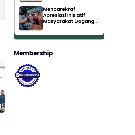
Menparekraf
Apresiasi Inisiatif
Masyarakat Dogang
Langkat Sumut
Ciptakan Peluang
Kerja
Membership