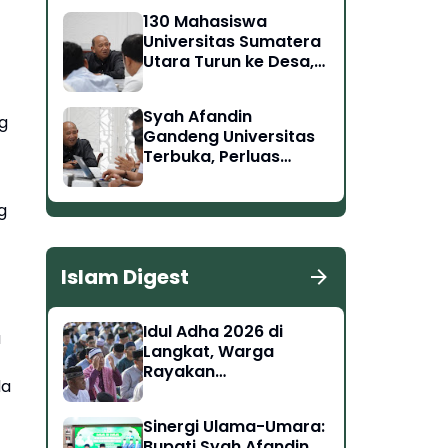
Tantangan Masa
130 Mahasiswa
Depan
Universitas Sumatera
Utara Turun ke Desa,
Syah Afandin: Harus
Berdampak Nyata
Syah Afandin
g
Gandeng Universitas
Terbuka, Perluas
Akses Pendidikan
Tinggi di Langkat
g
Islam Digest
Idul Adha 2026 di
a
Langkat, Warga
Rayakan
da
Kebersamaan dan
Semangat Berkurban
Sinergi Ulama-Umara:
Bupati Syah Afandin