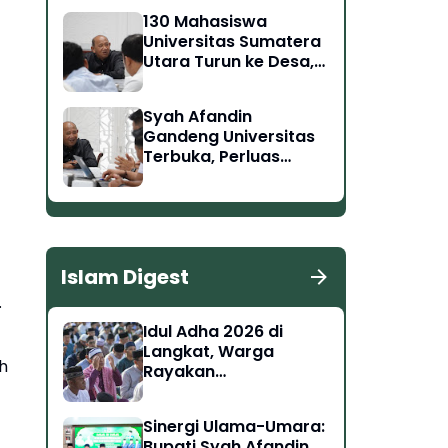
Tantangan Masa
130 Mahasiswa
Depan
Universitas Sumatera
Utara Turun ke Desa,
Syah Afandin: Harus
Berdampak Nyata
Syah Afandin
Gandeng Universitas
Terbuka, Perluas
Akses Pendidikan
Tinggi di Langkat
Islam Digest
.
Idul Adha 2026 di
Langkat, Warga
h
Rayakan
Kebersamaan dan
Semangat Berkurban
Sinergi Ulama-Umara:
Bupati Syah Afandin