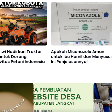
untuk Jersey Berkualitas di
Indonesia
tiwi Hadirkan Traktor
Apakah Miconazole Aman
untuk Dorong
untuk Ibu Hamil dan Menyusui
vitas Petani Indonesia
Ini Penjelasannya!