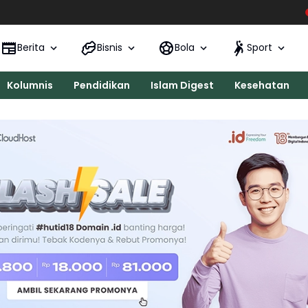
KONI Kecamata
Berita
Bisnis
Bola
Sport
Kolumnis
Pendidikan
Islam Digest
Kesehatan