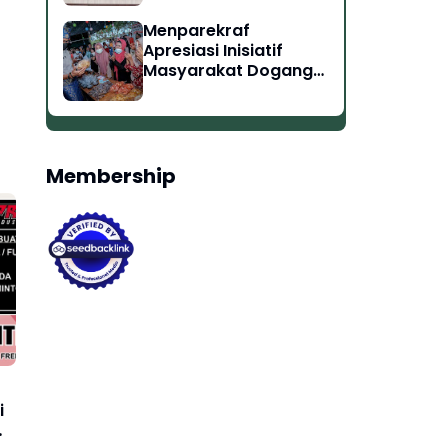
Menparekraf
Apresiasi Inisiatif
Masyarakat Dogang
Langkat Sumut
Ciptakan Peluang
Kerja
Membership
i