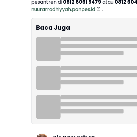
pesantren di
0812 6061 5479
atau
0812 60
nuurarradhiyyah.ponpes.id
.
Baca Juga