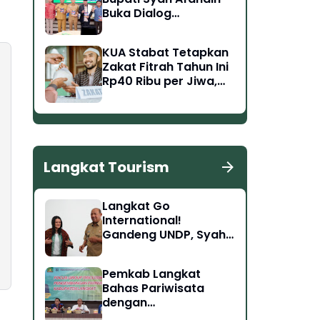
Buka Dialog
Keislaman MUI
Langkat Bersama
KUA Stabat Tetapkan
Tokoh Singapura
Zakat Fitrah Tahun Ini
Rp40 Ribu per Jiwa,
Fidyah Rp15 Ribu per
Hari
Langkat Tourism
Langkat Go
International!
Gandeng UNDP, Syah
Afandin Bidik
Pembangunan Kelas
Pemkab Langkat
Dunia di Bukit Lawang
Bahas Pariwisata
hingga Tangkahan
dengan
Kemenparekraf