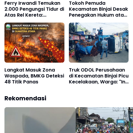
Ferry Irwandi Temukan
Tokoh Pemuda
2.000 Pengungsi Tidur di
Kecamatan Binjai Desak
Atas Rel Kereta:
Penegakan Hukum atas
“Jangankan Makan,
Pembakaran Tebu PTPN
Tempat Tidur Pun Tak
II Kwala Madu yang Picu
Ada”
Kecelakaan Beruntun di
Jalan Tol
Langkat Masuk Zona
Truk ODOL Perusahaan
Waspada, BMKG Deteksi
di Kecamatan Binjai Picu
48 Titik Panas
Kecelakaan, Warga: "Ini
Kejahatan, Bukan
Musibah!"
Rekomendasi