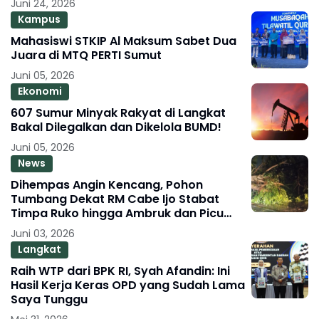
Juni 24, 2026
Kampus
Mahasiswi STKIP Al Maksum Sabet Dua
Juara di MTQ PERTI Sumut
Juni 05, 2026
Ekonomi
607 Sumur Minyak Rakyat di Langkat
Bakal Dilegalkan dan Dikelola BUMD!
Juni 05, 2026
News
Dihempas Angin Kencang, Pohon
Tumbang Dekat RM Cabe Ijo Stabat
Timpa Ruko hingga Ambruk dan Picu
Macet Parah
Juni 03, 2026
Langkat
Raih WTP dari BPK RI, Syah Afandin: Ini
Hasil Kerja Keras OPD yang Sudah Lama
Saya Tunggu