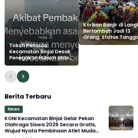
Korban Banjir di Lang
Bertambah Jadi 13
Orang, Status Tangg
Darurat Diperpanjan
Tokoh Pemuda
Kecamatan Binjai Desak
Penegakan Hukum atas
Pembakaran Tebu PTPN II
Kwala Madu yang Picu
Kecelakaan Beruntun di
Jalan Tol
Berita Terbaru
News
KONI Kecamatan Binjai Gelar Pekan
Olahraga Siswa 2026 Secara Gratis,
Wujud Nyata Pembinaan Atlet Muda
Berprestasi