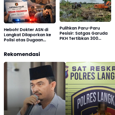
Pulihkan Paru-Paru
Heboh! Dokter ASN di
Pesisir: Satgas Garuda
Langkat Dilaporkan ke
PKH Tertibkan 300
Polisi atas Dugaan
Hektare Sawit Ilegal di
Perzinahan
Suaka Margasatwa
Rekomendasi
Karang Gading