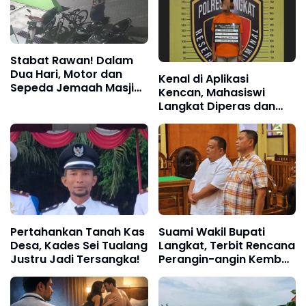
Stabat Rawan! Dalam
Dua Hari, Motor dan
Kenal di Aplikasi
Sepeda Jemaah Masjid
Kencan, Mahasiswi
Asy Syuhada Raib
Langkat Diperas dan
Digondol Maling
Diperkosa Pria Asal
Medan!
Pertahankan Tanah Kas
Suami Wakil Bupati
Desa, Kades Sei Tualang
Langkat, Terbit Rencana
Justru Jadi Tersangka!
Perangin-angin Kembali
Dijatuhi Hukuman
Penjara