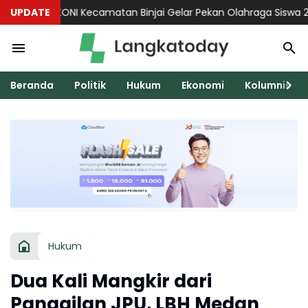
UPDATE
KONI Kecamatan Binjai Gelar Pekan Olahraga Siswa 2026 Sec
Beranda
Politik
Hukum
Ekonomi
Kolumnis
Hukum
Dua Kali Mangkir dari
Panggilan JPU, LBH Medan