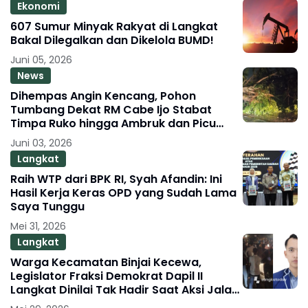
Ekonomi
607 Sumur Minyak Rakyat di Langkat
Bakal Dilegalkan dan Dikelola BUMD!
Juni 05, 2026
News
Dihempas Angin Kencang, Pohon
Tumbang Dekat RM Cabe Ijo Stabat
Timpa Ruko hingga Ambruk dan Picu
Macet Parah
Juni 03, 2026
Langkat
Raih WTP dari BPK RI, Syah Afandin: Ini
Hasil Kerja Keras OPD yang Sudah Lama
Saya Tunggu
Mei 31, 2026
Langkat
Warga Kecamatan Binjai Kecewa,
Legislator Fraksi Demokrat Dapil II
Langkat Dinilai Tak Hadir Saat Aksi Jalan
Rusak