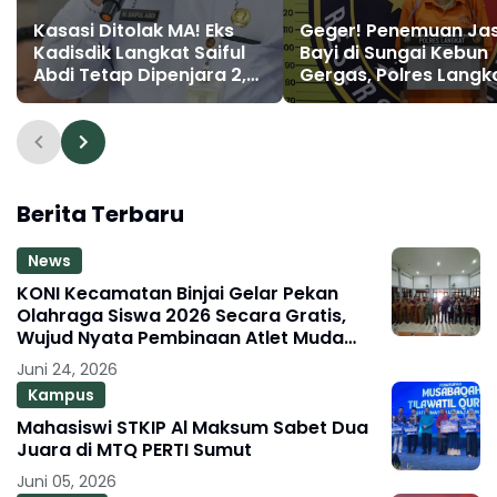
Kasasi Ditolak MA! Eks
Geger! Penemuan Ja
Kadisdik Langkat Saiful
Bayi di Sungai Kebun
Abdi Tetap Dipenjara 2,5
Gergas, Polres Langk
Tahun Kasus Suap PPPK
Amankan Pelaku
Berita Terbaru
News
KONI Kecamatan Binjai Gelar Pekan
Olahraga Siswa 2026 Secara Gratis,
Wujud Nyata Pembinaan Atlet Muda
Berprestasi
Juni 24, 2026
Kampus
Mahasiswi STKIP Al Maksum Sabet Dua
Juara di MTQ PERTI Sumut
Juni 05, 2026