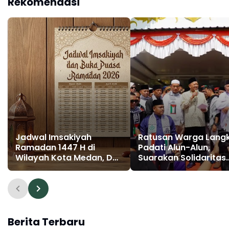
Rekomendasi
Jadwal Imsakiyah
Ratusan Warga Lang
Ramadan 1447 H di
Padati Alun-Alun,
Wilayah Kota Medan, Deli
Suarakan Solidaritas
Serdang, Binjai, dan
untuk Palestina-Gaz
Langkat
Berita Terbaru