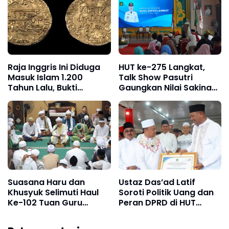
Raja Inggris Ini Diduga
HUT ke-275 Langkat,
Masuk Islam 1.200
Talk Show Pasutri
Tahun Lalu, Bukti
Gaungkan Nilai Sakinah
Mengejutkan Ditemukan
Mawaddah Warahmah
di Roma!
Suasana Haru dan
Ustaz Das’ad Latif
Khusyuk Selimuti Haul
Soroti Politik Uang dan
Ke-102 Tuan Guru
Peran DPRD di HUT
Besilam, Pengajian
Langkat ke-276
Menggetarkan Hati