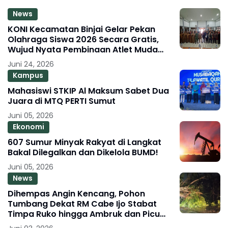
News
KONI Kecamatan Binjai Gelar Pekan
Olahraga Siswa 2026 Secara Gratis,
Wujud Nyata Pembinaan Atlet Muda
Berprestasi
Juni 24, 2026
Kampus
Mahasiswi STKIP Al Maksum Sabet Dua
Juara di MTQ PERTI Sumut
Juni 05, 2026
Ekonomi
607 Sumur Minyak Rakyat di Langkat
Bakal Dilegalkan dan Dikelola BUMD!
Juni 05, 2026
News
Dihempas Angin Kencang, Pohon
Tumbang Dekat RM Cabe Ijo Stabat
Timpa Ruko hingga Ambruk dan Picu
Macet Parah