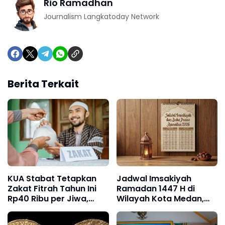
Rio Ramadhan
Journalism Langkatoday Network
Berita Terkait
KUA Stabat Tetapkan
Jadwal Imsakiyah
Zakat Fitrah Tahun Ini
Ramadan 1447 H di
Rp40 Ribu per Jiwa,
Wilayah Kota Medan,
Fidyah Rp15 Ribu per
Deli Serdang, Binjai, dan
Hari
Langkat